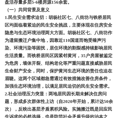
盘活存量多层5-6楼房源156余套。
（一）共同背景及意义
1.民生安全需求迫切：胡杨社区七、八街坊与铁桥居民
区均面临着紧迫的民生安全挑战，主要体现在住房安全
隐患与生态环境治理两大方面。胡杨社区七、八街坊作
为遗留搬迁户集中地，因靠近110国道而饱受噪声污
染、环境污染等困扰，居住环境的割裂感持续影响居民
生活质量。而铁桥居民区因紧邻黄河，35户房屋被鉴定
为危房，墙体开裂、结构老化等严重问题直接威胁居民
生命财产安全，同时，保护黄河生态环境的责任也迫在
眉睫。这两个区域都急需通过有效措施改善住房条件，
加强生态环境治理，以满足居民迫切的民生安全需求。
2.社会治理压力突显：两地居民因长期未解决住房问
题，形成多次群体性上访（自2020年开始，累计达50余
次），反映出基层矛盾累积风险。实施搬迁既是回应民
生诉求的必然选择，也是防范社会矛盾升级的治本之