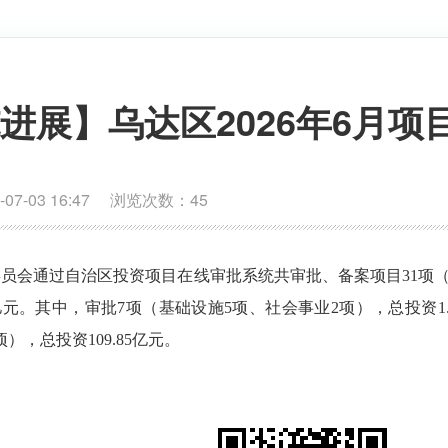
进展】乌达区2026年6月
7-03 16:47 浏览次数：
45
委员会
通过自治区投资项目在线审批系统共审批、备案项目
31
项
亿元。其中，审批
7
项
（基础设施
5
项
、社会事业
2
项
）
，总投资
1
项
）
，总投资
109.85
亿元。