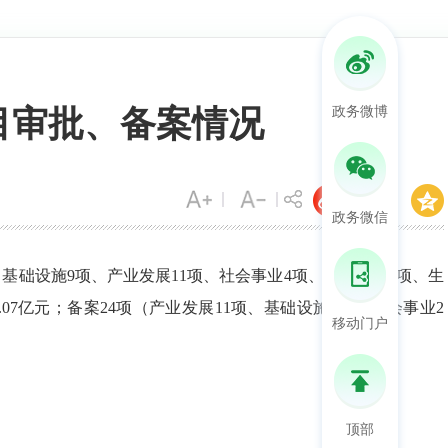
项目审批、备案情况
政务微博
政务微信
（
基础设施
9
项
、
产业发展
11
项
、
社会事业
4
项
、仓储物流
3
项、生
.07
亿
元；备案
24
项
（产业发展
11
项、
基础设施
4
项、
社会事业
2
移动门户
顶部