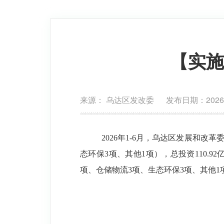
【实施
来源： 乌达区发改委 发布日期：2026-0
2026
年
1-6
月，
乌达区发展和改革
态环保
3
项、其他
1
项
）
，总投资
110.92
项
、仓储物流
3
项、生态环保
3
项、其他
1