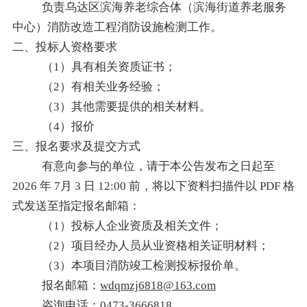
负责乌达区滨海养老综合体（滨海街道养老服务
中心）消防改造工程
消防设施检测工作。
二、
投标人资格要求
（
1
）具有相关资质证书；
（
2
）有相关业务经验；
（
3
）其他需要提供的相关材料。
（
4
）报价
三
、报名要求及提交方式
有意向参与的单位，请于本公告发布之日起至
2026
年
7
月
3
日
12:00
前，将以下资料扫描件以
PDF
格
式发送至指定报名邮箱：
（
1
）
投标人企业资质及相关文件
；
（
2
）
项目经办人员从业资格相关证明材料；
（
3
）
本项目
消防竣工检测投标
报价单
。
报名邮箱：
wdqmzj6818@163.com
咨询电话：
0473-3666818