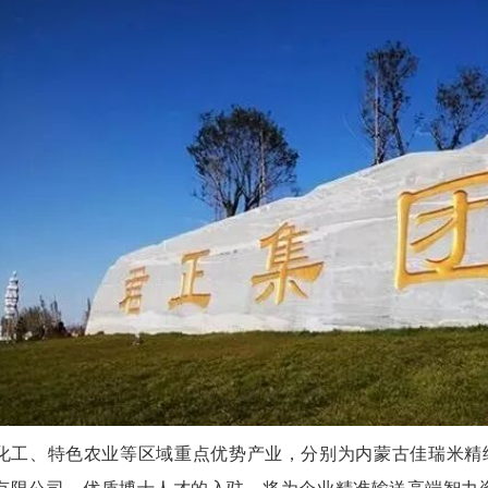
化工、特色农业等区域重点优势产业，分别为内蒙古佳瑞米精