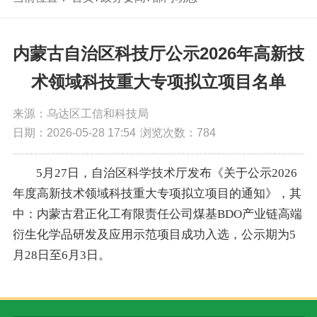
内蒙古自治区科技厅公示2026年高新技
术领域科技重大专项拟立项目名单
来源：乌达区工信和科技局
日期：2026-05-28 17:54
浏览次数：
784
5
月
27
日
，
自治区
科学技术
厅
发布
《
关于公示
2026
年度高新技术领域科技重大专项拟立项目的通知
》
，
其
中：内蒙古君正化工有限责任公司煤基
BDO
产业链高端
衍生化学品研发及应用示范项目成功入选
，
公示期为
5
月
28
日至
6
月
3
日
。