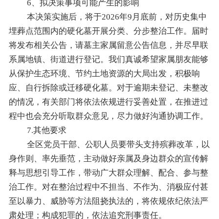
6、拟决策事项可能产生的影响
本决策实施后，将于
2026年9月底前，对历史集中
埋葬点范围内的硬化墓开展分类、分步整治工作。届时
将发布相关公告，请墓主家属留意公告信息，并尽早联
系属地镇、街道进行登记。我们真诚希望家属朋友能够
从保护生态环境、节约土地资源的大局出发，积极响
应、自行拆除或迁移硬化墓。对于逾期未登记、未整改
的情况，有关部门将依法依规进行妥善处置，在推进过
程中也会充分听取群众意见，尽力做好沟通协调工作。
7.其他要求
全区党员干部、公职人员要带头支持殡葬改革，以
身作则、率先垂范，主动做好亲属及身边群众的宣传解
释与思想引导工作，带动广大群众理解、配合、参与整
治工作。对在整治过程中不担当、不作为、消极应付甚
至以暴力、威胁等方法阻挠执法的，将依规依纪依法严
肃处理；构成犯罪的，依法追究刑事责任。