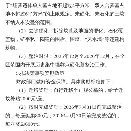
于“埋葬遗体单人墓占地不超过4平方米、双人合葬墓占
地不超过6平方米”的上限规定。未硬化、未石化的土坟
不纳入本次整治范围。
（
2）去除硬化：拆除坟墓及地面的硬化、石化覆
盖物，铲平私自圈建的围栏、围墙、“风水墙”等违建构
筑物。
（
3）整治时限：2025年12月至2026年12月，在全
区范围内开展历史集中埋葬点硬化墓整治工作。
5.拟决策事项奖励政策
财政部门做好资金保障。具体奖励标准如下：
（
1
）迁移奖励：自行迁移至正规公墓的，给予迁
坟补贴
2000元/座。
（
2
）按时完成奖励：
2026年7月31日前完成整治
的，每座奖励
8
00元；2026年9月30日前完成整治的，
每座奖励
6
00元
。