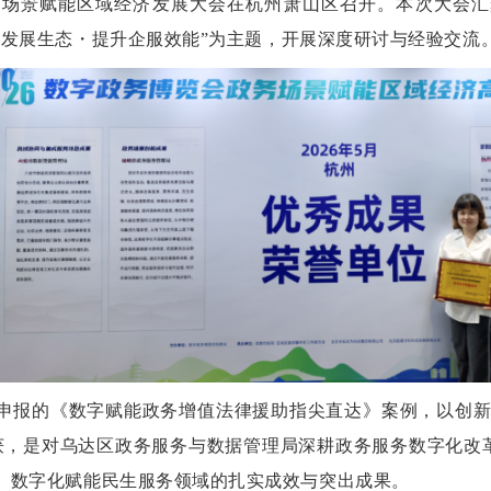
务场景赋能区域经济发展大会在杭州萧山区召开。本次大会汇
化发展生态・提升企服效能
”
为主题，开展深度研讨与经验交流
申报的《数字赋能政务增值
法律援助指尖直达》案例，以创
获，是对乌达区政务服务与数据管理局深耕政务服务数字化改
、数字化赋能民生服务领域的扎实成效与突出成果。