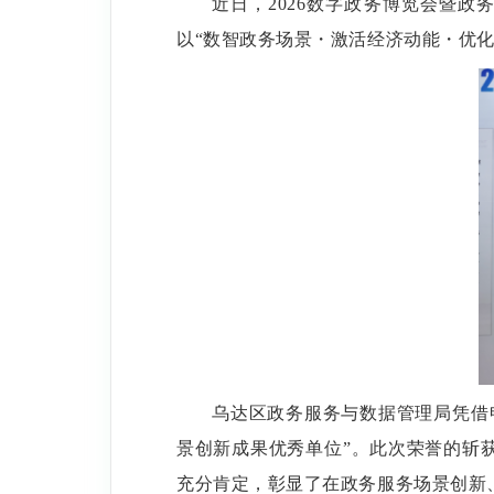
近日，
2026
数字政务博览会暨政
以
“
数智政务场景・激活经济动能・优
乌达区政务服务与数据管理局凭借
景创新成果优秀单位
”
。此次荣誉的斩
充分肯定，彰显了在政务服务场景创新