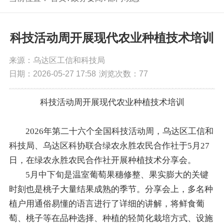
科技活动周开展现代农业种植技术培训
来源：乌达区工信和科技局
日期：2026-05-27 17:58
浏览次数：
77
科技活动周开展
现代农业
种植技术培训
20
26
年第
二十
六个全国
科技活动周，乌达区
工信和
科技局
、
乌达区科协
联合绿农永胜农民合作社
于
5月
27
日，
在绿农永胜农民合作社
开展
种植技术分享会
。
5月中下旬是温室葡萄果穗修整、果实膨大的关键
时刻
也是桃子大量结果成熟的季节
。
分享
会上，多名种
植户
用
通俗易懂的语言进行了详细的
讲解
，将鲜食葡
萄
、桃子等
在品种选择、种植的轻简化栽培方式、设施