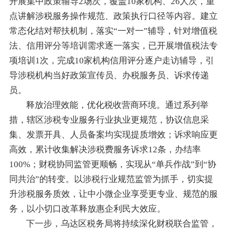
开展集中政策辅导2场次，覆盖10家机构、26人次，重
点讲解涉税服务操作规范、政策执行口径等内容。建立
常态化结对帮扶机制，落实“一对一”辅导，针对增值税
法、信用评分等培训需求逐一落实，已开展增值税法专
项培训1次，完成10家机构信用评分逐户走访辅导，引
导涉税机构当好政策宣传员、办税服务员、诉求传递
员。
释放治理效能，优化税收营商环境。通过系列举
措，辖区涉税专业服务行业执业更规范，协议信息采
集、发票开具、人员备案均实现提质增效；诉求响应更
高效，累计收集解决涉税费服务诉求12条，办结率
100%；财税协同监管更顺畅，实现从“单兵作战”到“协
同共治”的转变。以涉税行业规范监管为抓手，切实提
升涉税服务质效，让中小微企业享受更专业、规范的服
务，以小切口改革释放惠企利民大效应。
下一步，乌达区税务局将持续深化财税联合监管，