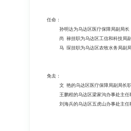
任命：
孙明达
为
乌达区医疗保障局副局长
尚
禄挂职
为
乌达区工信和科技局
马
琛挂职为乌达区农牧水务局副
免去：
文
艳
的
乌达区医疗保障局副局长
王鹏程
的
乌达区梁家沟办事处主任
刘海兵
的
乌达区五虎山办事处主任