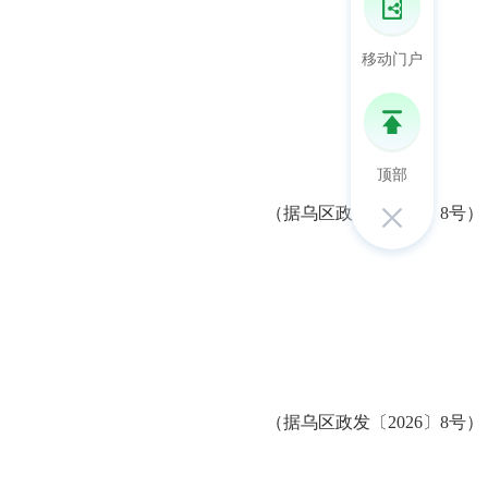
移动门户
顶部
（
据乌区政发〔
2026
〕
8
号
）
（据乌区政发〔
2026
〕
8
号）