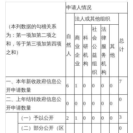
申请人情况
法人或其他组织
（本列数据的勾稽关系
社
法
为：第一项加第二项之
自
商
科
会
律
总
和，等于第三项加第四项
然
业
研
公
服
其
计
之和）
人
企
机
益
务
他
业
构
组
机
织
构
一、本年新收政府信息公
7
6
1
0
0
0
0
开申请数量
二、上年结转政府信息公
0
0
0
0
0
0
0
开申请数量
3
（一）予以公开
2
1
0
0
0
0
（二）部分公开（区
0