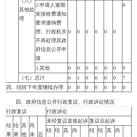
（六）
2.申请人逾期
0
其他处
未按收费通知
理
要求缴纳费
用、行政机关
0
0
0
0
0
0
不再处理其政
府信息公开申
请
0
3.其他
0
0
0
0
0
0
（七）总计
6
1
0
0
0
0
7
四、结转下年度继续办理
0
0
0
0
0
0
0
四、政府信息公开行政复议、行政诉讼情况
行政复议
行政诉讼
未经复议直接起诉
复议后起诉
结
结
其
尚
结
结
其
尚
结
结
其
尚
果
果
他
未
总