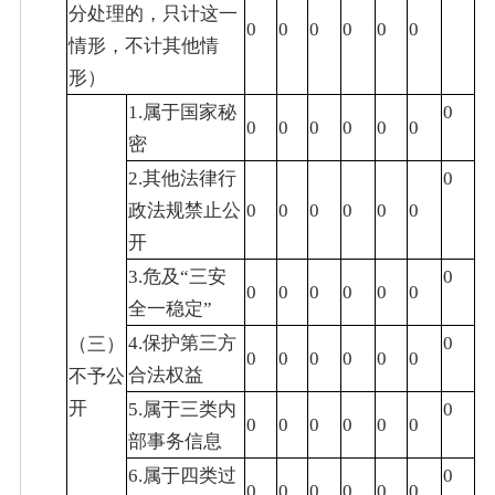
分处理的，只计这一
0
0
0
0
0
0
情形，不计其他情
形）
1.属于国家秘
0
0
0
0
0
0
0
密
2.其他法律行
0
政法规禁止公
0
0
0
0
0
0
开
3.危及“三安
0
0
0
0
0
0
0
全一稳定”
4.保护第三方
0
（三）
0
0
0
0
0
0
合法权益
不予公
开
5.属于三类内
0
0
0
0
0
0
0
部事务信息
6.属于四类过
0
0
0
0
0
0
0