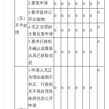
2.重复申请
0
0
0
0
0
0
0
3.要求提供公
0
0
0
0
0
0
0
（五）
开出版物
不予处
4.无正当理由
0
0
0
0
0
0
0
理
大量反复申请
5.要求行政机
0
关确认或重新
0
0
0
0
0
0
出具已获取信
息
1.申请人无正
0
当理由逾期不
补正、行政机
0
0
0
0
0
0
关不再处理其
政府信息公开
申请