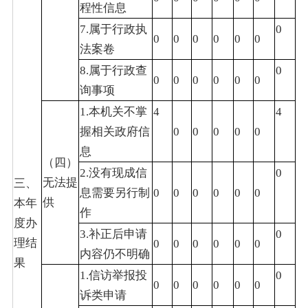
程性信息
7.属于行政执
0
0
0
0
0
0
0
法案卷
8.属于行政查
0
0
0
0
0
0
0
询事项
1.本机关不掌
4
4
握相关政府信
0
0
0
0
0
息
（四）
2.没有现成信
0
无法提
三、
息需要另行制
0
0
0
0
0
0
供
本年
作
度办
3.补正后申请
0
理结
0
0
0
0
0
0
内容仍不明确
果
1.信访举报投
0
0
0
0
0
0
0
诉类申请