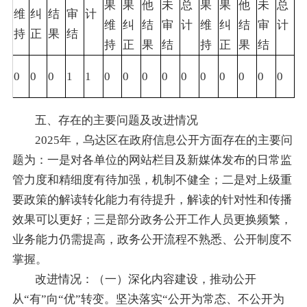
果
果
他
未
总
果
果
他
未
总
维
纠
结
审
计
维
纠
结
审
计
维
纠
结
审
计
持
正
果
结
持
正
果
结
持
正
果
结
0
0
0
1
1
0
0
0
0
0
0
0
0
0
0
五、存在的主要问题及改进情况
2025年，乌达区在政府信息公开方面存在的主要问
题为：一是对各单位的网站栏目及新媒体发布的日常监
管力度和精细度有待加强，机制不健全；二是对上级重
要政策的解读转化能力有待提升，解读的针对性和传播
效果可以更好；三是部分政务公开工作人员更换频繁，
业务能力仍需提高，政务公开流程不熟悉、公开制度不
掌握。
改进情况：（一）深化内容建设，推动公开
从“有”向“优”转变。坚决落实“公开为常态、不公开为