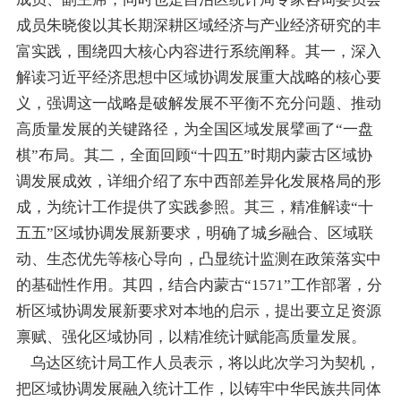
成员朱晓俊
以其
长期深耕区域经济与产业经济研究的丰
富实践，围绕四大核心内容
进行
系统阐释。其一，深入
解读习近平经济思想中区域协调发展重大战略的核心要
义，强调这一战略是破解发展不平衡不充分问题、推动
高质量发展的关键路径，为全国区域发展擘画了
“
一盘
棋
”
布局。其二，全面回顾
“
十四五
”
时期内蒙古区域协
调发展成效，详细介绍了东中西部差异化发展格局的形
成，为统计工作提供了实践参照。其三，精准解读
“
十
五五
”
区域协调发展新要求，明确了城乡融合、区域联
动、生态优先等核心导向，凸显统计监测在政策落实中
的基础性作用。其四，结合内蒙古
“1571”
工作部署，分
析区域协调发展新要求对本地的启示，提出要立足资源
禀赋、强化区域协同，以精准统计赋能高质量发展。
乌达区统计局工作人员表示，将以此次学习为契机，
把区域协调发展融入统计工作，以铸牢中华民族共同体