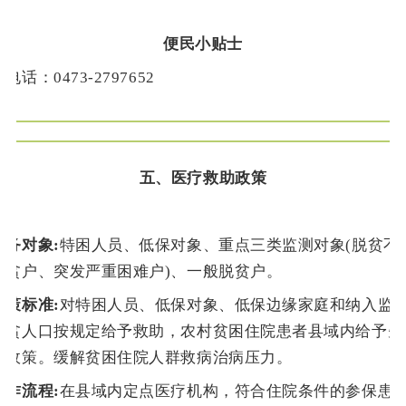
便民小贴士
话：0473-2797652
五、
医疗救助政策
服务对象:
特困人员、低保对象、重点三类监测对象(脱贫不
致贫户、突发严重困难户)、一般脱贫户。
政策标准:
对特困人员、低保对象、低保边缘家庭和纳入监
致贫人口按规定给予救助，农村贫困住院患者县域内给予先
民政策。缓解贫困住院人群救病治病压力。
工作流程:
在县域内定点医疗机构，符合住院条件的参保患