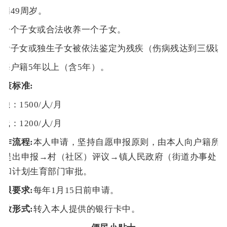
年满49周岁。
生育一个子女或合法收养一个子女。
无存活子女或独生子女被依法鉴定为残疾（伤病残达到三级以
乌海户籍5年以上（含5年）。
政策标准:
失独
：1500/人/月
伤残
：1200/人/月
工作流程:
本人申请，坚持自愿申报原则，由本人向户籍所
）提出申报→村（社区）评议→镇人民政府（街道办事处）
口和计划生育部门审批。
时限要求:
每年1月15日前申请。
发放形式:
转入本人提供的银行卡中。