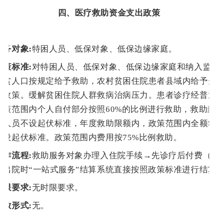
四、
医疗救助资金支出政策
服务对象:
特困人员、低保对象、
低保边缘家庭
。
政策标准:
对特困人员、低保对象、低保边缘家庭和纳入监
致贫人口按规定给予救助，农村贫困住院患者县域内给予
先
民政策。缓解贫困住院人群救病治病压力。患者诊疗经普通
政策范围内个人自付部分按照60%的比例进行救助，救助封顶
困人员不设起伏标准，年度救助限额内，政策范围内全额救
不设起伏标准。政策范围内费用按75%比例救助。
工作流程:
救助服务对象办理入住院手续→先诊疗后付费（
→出院时“一站式服务”结算系统直接按照政策标准进行结算
时限要求:
无时限要求。
发放形式:
无。