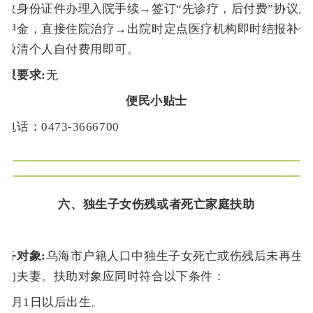
有效身份证件办理入院手续→签订“先诊疗，后付费”协议后
院押金，直接住院治疗→出院时定点医疗机构即时结报补偿
需缴清个人自付费用即可。
时限要求:
无
便民小贴士
话：0473-3666700
六、
独生子女伤残或者死亡家庭扶助
服务对象:
乌海市户籍人口中独生子女死亡或伤残后未再生
庭的夫妻。扶助对象应同时符合以下条件：
33年1月1日以后出生。