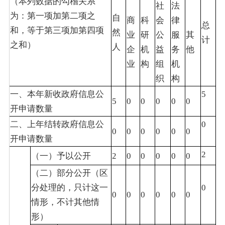
（本列数据的勾稽关系
社
法
为：第一项加第二项之
自
商
科
会
律
总
和，等于第三项加第四项
然
业
研
公
服
其
计
之和）
人
企
机
益
务
他
业
构
组
机
织
构
一、本年新收政府信息公
5
5
0
0
0
0
0
开申请数量
二、上年结转政府信息公
0
0
0
0
0
0
0
开申请数量
2
（一）予以公开
2
0
0
0
0
0
（二）部分公开（区
分处理的，只计这一
0
0
0
0
0
0
0
情形，不计其他情
形）