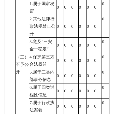
1.属于国家秘
0
0
0
0
0
0
0
密
2.其他法律行
0
政法规禁止公
0
0
0
0
0
0
开
3.危及“三安
0
0
0
0
0
0
0
全一稳定”
4.保护第三方
0
（三）
0
0
0
0
0
0
合法权益
不予公
开
5.属于三类内
0
0
0
0
0
0
0
部事务信息
6.属于四类过
0
0
0
0
0
0
0
程性信息
7.属于行政执
0
0
0
0
0
0
0
法案卷