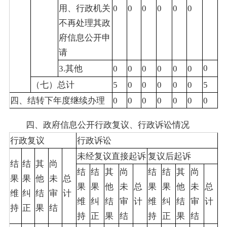
用、行政机关
0
0
0
0
0
0
不再处理其政
府信息公开申
请
0
3.其他
0
0
0
0
0
0
（七）总计
5
0
0
0
0
0
5
四、结转下年度继续办理
0
0
0
0
0
0
0
四、政府信息公开行政复议、行政诉讼情况
行政复议
行政诉讼
未经复议直接起诉
复议后起诉
结
结
其
尚
结
结
其
尚
结
结
其
尚
果
果
他
未
总
果
果
他
未
总
果
果
他
未
总
维
纠
结
审
计
维
纠
结
审
计
维
纠
结
审
计
持
正
果
结
持
正
果
结
持
正
果
结