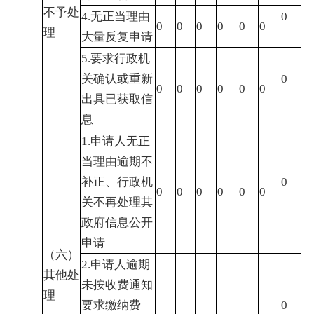
不予处
4.无正当理由
0
0
0
0
0
0
0
理
大量反复申请
5.要求行政机
关确认或重新
0
0
0
0
0
0
0
出具已获取信
息
1.申请人无正
当理由逾期不
补正、行政机
0
0
0
0
0
0
0
关不再处理其
政府信息公开
申请
（六）
2.申请人逾期
其他处
未按收费通知
理
要求缴纳费
0