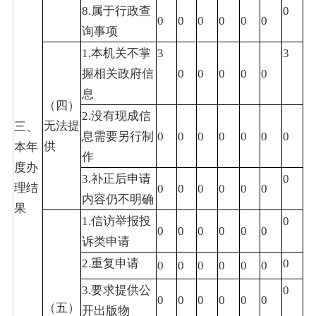
8.属于行政查
0
0
0
0
0
0
0
询事项
1.本机关不掌
3
3
握相关政府信
0
0
0
0
0
息
（四）
2.没有现成信
无法提
三、
息需要另行制
0
0
0
0
0
0
0
供
本年
作
度办
3.补正后申请
0
理结
0
0
0
0
0
0
内容仍不明确
果
1.信访举报投
0
0
0
0
0
0
0
诉类申请
2.重复申请
0
0
0
0
0
0
0
3.要求提供公
0
0
0
0
0
0
0
（五）
开出版物